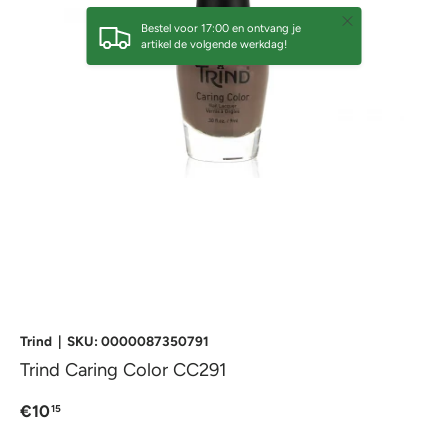
Sluiten
Bestel voor 17:00 en ontvang je
artikel de volgende werkdag!
Trind
|
SKU:
0000087350791
Trind Caring Color CC291
€10
15