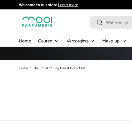
Welcome to our store
Learn more
GA NAAR INHOUD
Zoeken
Zoeken
Home
Geuren
Verzorging
Make-up
Home
The Ritual of Jing Hair & Body Mist