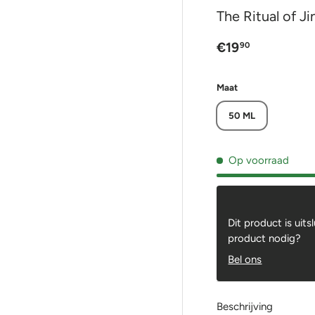
The Ritual of J
€19
90
Maat
50 ML
Op voorraad
Dit product is uits
product nodig?
Bel ons
Beschrijving