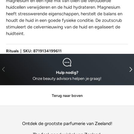
magnesium en een rijke mix van oliën die verouderde
huidcellen verwijderen en de huid hydrateren. Magnesium
heeft stresswerende eigenschappen, herstelt de balans en
houdt de huid in een goede fysieke conditie. De zoutscrub
stimuleert de celvernieuwing van de huid en egaliseert de
huidteint.
Rituals
|
SKU:
8719134199611
VORIGE
VO
Hulp nodig?
Onze beauty advisors helpen je graag!
Terug naar boven
Ontdek de grootste parfumerie van Zeeland!