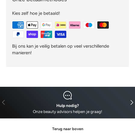
Kies zelf hoe je betaald!
Bij ons kan je veilig betalen op veel verschillende
manieren!
VORIGE
VO
Hulp nodig?
Onze beauty advisors helpen je graag!
Terug naar boven