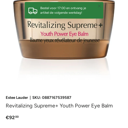
Sluiten
Bestel voor 17:00 en ontvang je
artikel de volgende werkdag!
Estee Lauder
|
SKU:
0887167539587
Revitalizing Supreme+ Youth Power Eye Balm
€92
00