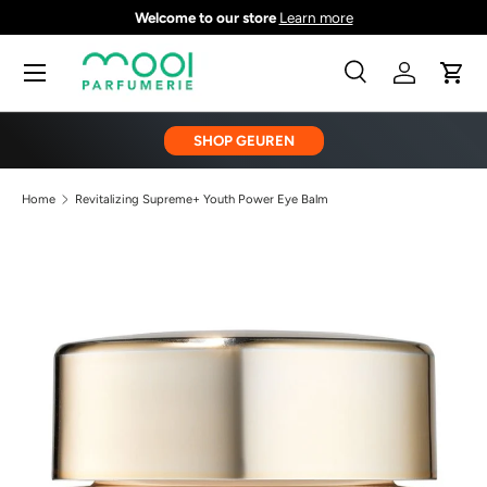
Welcome to our store
Learn more
GA NAAR INHOUD
Menu
Zoeken
Inloggen
Wink
Zoeken
Zoeken
SHOP GEUREN
Home
Revitalizing Supreme+ Youth Power Eye Balm