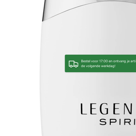
Bestel voor 17:00 en ontvang je arti
de volgende werkdag!