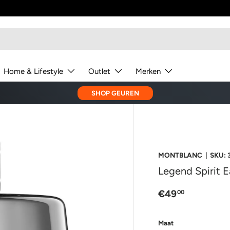
Home & Lifestyle
Outlet
Merken
SHOP GEUREN
MONTBLANC
|
SKU:
Legend Spirit E
€49
00
Maat