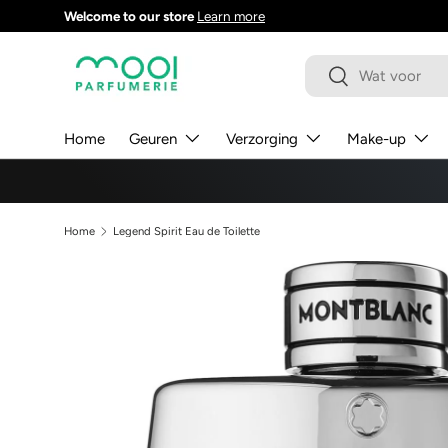
Welcome to our store
Learn more
GA NAAR INHOUD
Zoeken
Zoeken
Home
Geuren
Verzorging
Make-up
Home
Legend Spirit Eau de Toilette