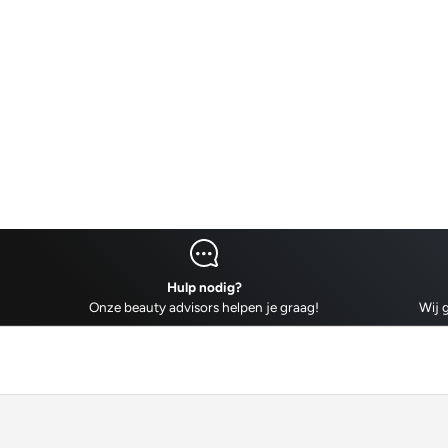
Hulp nodig?
Onze beauty advisors helpen je graag!
Wij g