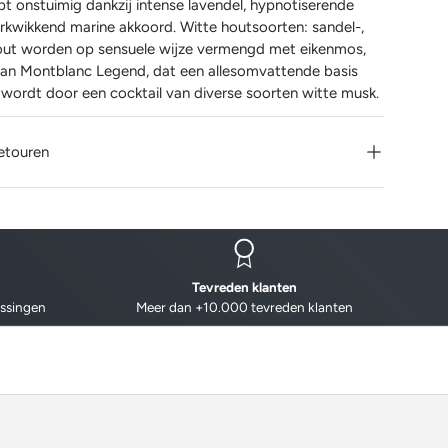
pt onstuimig dankzij intense lavendel, hypnotiserende
kwikkend marine akkoord. Witte houtsoorten: sandel-,
hout worden op sensuele wijze vermengd met eikenmos,
van Montblanc Legend, dat een allesomvattende basis
t wordt door een cocktail van diverse soorten witte musk.
etouren
Tevreden klanten
issingen
Meer dan +10.000 tevreden klanten