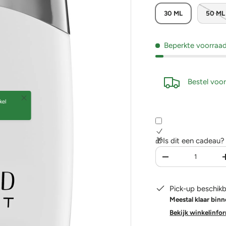
30 ML
50 ML
Beperkte voorraa
Bestel voor
Sluiten
kel
🎁Is dit een cadeau?
Aantal
-
Pick-up beschikb
Meestal klaar binn
Bekijk winkelinfo