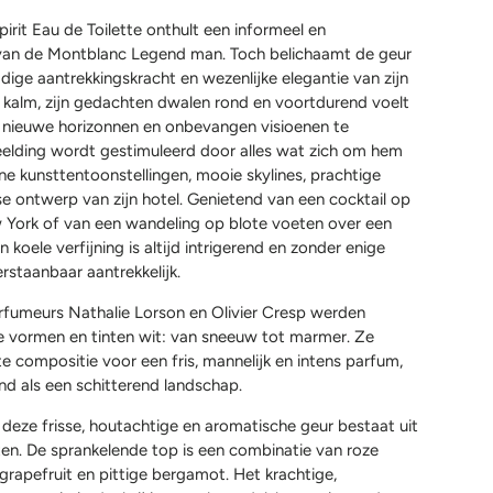
rit Eau de Toilette onthult een informeel en
an de Montblanc Legend man. Toch belichaamt de geur
dige aantrekkingskracht en wezenlijke elegantie van zijn
 is kalm, zijn gedachten dwalen rond en voortdurend voelt
m nieuwe horizonnen en onbevangen visioenen te
eelding wordt gestimuleerd door alles wat zich om hem
e kunsttentoonstellingen, mooie skylines, prachtige
dse ontwerp van zijn hotel. Genietend van een cocktail op
w York of van een wandeling op blote voeten over een
jn koele verfijning is altijd intrigerend en zonder enige
erstaanbaar aantrekkelijk.
fumeurs Nathalie Lorson en Olivier Cresp werden
le vormen en tinten wit: van sneeuw tot marmer. Ze
e compositie voor een fris, mannelijk en intens parfum,
 als een schitterend landschap.
deze frisse, houtachtige en aromatische geur bestaat uit
ten. De sprankelende top is een combinatie van roze
 grapefruit en pittige bergamot. Het krachtige,