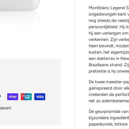
Montblanc Legend Spi
ongedwongen kant v
nog steeds de veelzij
persoonlijkheid. Hij
hij een verlangen o
verkennen. Zijn verb
heen bevindt, modern
kusten, het eigentij
een dakterras in Ne
Braziliaans strand. Zi
pretentie is hij onwe
De twee meester-par
geïnspireerd door al
creëerden de perfect
net zo adembenemend
nieren!
De geurpiramide van 
bijzondere ingrediën
peperkorrels, bittere