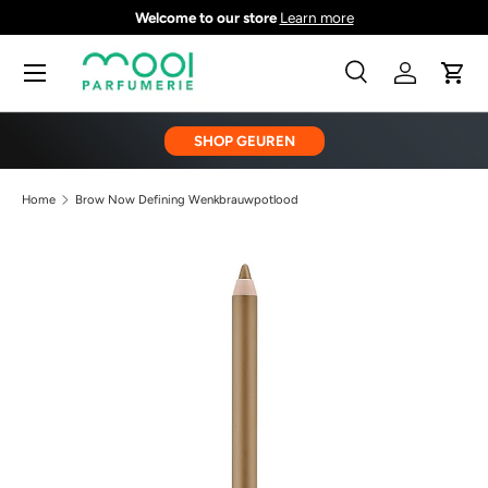
Welcome to our store
Learn more
GA NAAR INHOUD
Menu
Zoeken
Inloggen
Wink
Zoeken
Zoeken
SHOP GEUREN
Home
Brow Now Defining Wenkbrauwpotlood