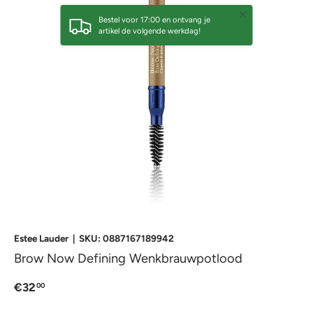
Sluiten
Bestel voor 17:00 en ontvang je
artikel de volgende werkdag!
Estee Lauder
|
SKU:
0887167189942
Brow Now Defining Wenkbrauwpotlood
€32
00