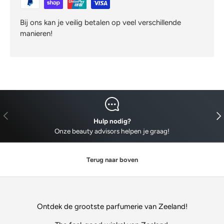
Bij ons kan je veilig betalen op veel verschillende
manieren!
VORIGE
VO
Hulp nodig?
Onze beauty advisors helpen je graag!
Terug naar boven
Ontdek de grootste parfumerie van Zeeland!