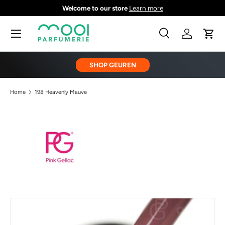
Welcome to our store
Learn more
GA NAAR INHOUD
Menu
Zoeken
Inloggen
Wink
Zoeken
Zoeken
SHOP GEUREN
Home
198 Heavenly Mauve