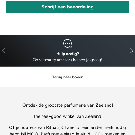
Schrijf een beoordeling
VORIGE
VO
Hulp nodig?
Onze beauty advisors helpen je graag!
Terug naar boven
Ontdek de grootste parfumerie van Zeeland!
The feel-good winkel van Zeeland.
Of je nou iets van Rituals, Chanel of een ander merk nodig
hebt, bij MOOI Parfumerie slaag je altijd! 100+ merken en